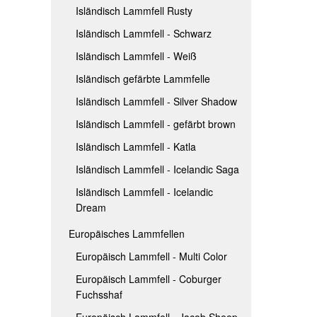
Isländisch Lammfell Rusty
IS
EU
Isländisch Lammfell - Schwarz
ISL
EU
Isländisch Lammfell - Weiß
ISL
Isländisch gefärbte Lammfelle
ISL
Isländisch Lammfell - Silver Shadow
Isländisch Lammfell - gefärbt brown
Isländisch Lammfell - Katla
Isländisch Lammfell - Icelandic Saga
Isländisch Lammfell - Icelandic
Dream
Europäisches Lammfellen
Europäisch Lammfell - Multi Color
Europäisch Lammfell - Coburger
Fuchsshaf
Europäisch Lammfell - Jacob Sheep