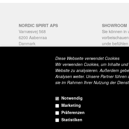
NORDIC SPIRIT APS
SHOWROOM
Varnæsvej 568
Sie können in
6200 Aabenraa
vorbeischauen
Danmark
unde befühlen
Tlf: +45 20287441
Kauf.
sale@nordicspirit.eu
Diese Webseite verwendet Cookies
Öffnungszeite
Wir verwenden Cookies, um Inhalte und A
Montag - Sam
Website zu analysieren. Außerdem geben
Rufen Sie an, 
Analysen weiter. Unsere Partner führen 
sie im Rahmen Ihrer Nutzung der Diens
Notwendig
Marketing
Präferenzen
Statistiken