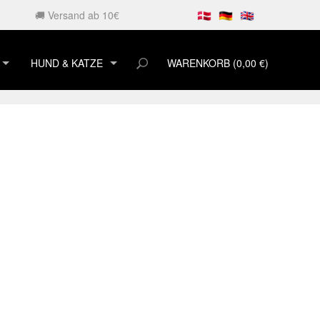
🚚 Versand ab 10€
HUND & KATZE
WARENKORB (0,00 €)
HUNDESNACKS
KATZENSNACKS
KORB AUS LAMMFELL
UND SCHWÄNZE
MFELL