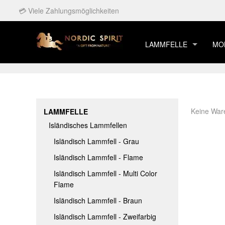
💳 Viele Zahlungsmöglichkeiten
LAMMFELLE
MO
ISLÄNDISCHES LAMMF
ISL
EUROPÄISCHES LAMM
ISL
EU
KIRGISISTAN LAMMFEL
ISL
EU
Keine War
LAMMFELLE
GOTLAND LAMMFELL
ISL
EU
Isländisches Lammfellen
GRÖNLÄNDISCHE LAM
ISL
EU
Isländisch Lammfell - Grau
EUROPÄISCH GEFÄRBT
IS
EU
Isländisch Lammfell - Flame
ISLÄNDISCH GEFÄRBT
IS
EU
Isländisch Lammfell - Multi Color
Flame
2. SORTIEREN LAMMF
ISL
EUR
Isländisch Lammfell - Braun
LAMMFELL FÜR BABYS
IS
EU
Isländisch Lammfell - Zweifarbig
ZUSAMMENGENÄHT L
ISL
EU