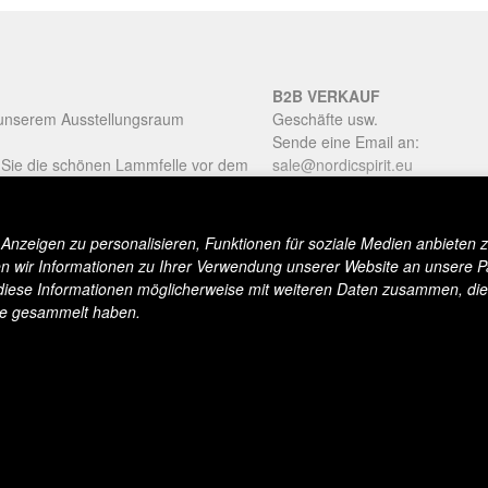
B2B VERKAUF
 unserem Ausstellungsraum
Geschäfte usw.
Sende eine Email an:
 Sie die schönen Lammfelle vor dem
sale@nordicspirit.eu
n im Showroom:
nzeigen zu personalisieren, Funktionen für soziale Medien anbieten z
stag
 wir Informationen zu Ihrer Verwendung unserer Website an unsere P
um einen Termin zu vereinbaren.
diese Informationen möglicherweise mit weiteren Daten zusammen, die 
te gesammelt haben.