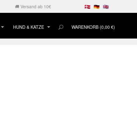
🚚 Versand ab 10€
HUND & KATZE
WARENKORB (0,00 €)
HUNDESNACKS
KATZENSNACKS
KORB AUS LAMMFELL
UND SCHWÄNZE
MFELL