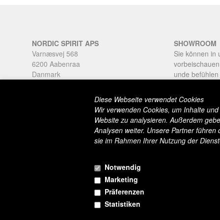
NORDIC SPIRIT APS
SHOWROOM
Varnæsvej 568
Sie können in
6200 Aabenraa
vorbeischauen
Danmark
unde befühlen
Tlf: +45 20287441
Kauf.
sale@nordicspirit.eu
Diese Webseite verwendet Cookies
Öffnungszeite
Wir verwenden Cookies, um Inhalte und A
Montag - Sam
Website zu analysieren. Außerdem geben
Rufen Sie an, 
Analysen weiter. Unsere Partner führen 
sie im Rahmen Ihrer Nutzung der Diens
Notwendig
Marketing
Präferenzen
Statistiken