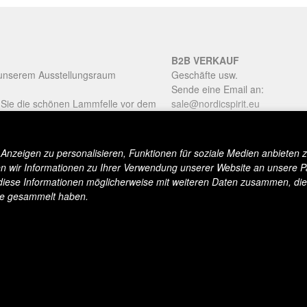
B2B VERKAUF
 unserem Ausstellungsraum
Geschäfte usw.
Sende eine Email an:
 Sie die schönen Lammfelle vor dem
sale@nordicspirit.eu
n im Showroom:
nzeigen zu personalisieren, Funktionen für soziale Medien anbieten z
stag
 wir Informationen zu Ihrer Verwendung unserer Website an unsere P
um einen Termin zu vereinbaren.
diese Informationen möglicherweise mit weiteren Daten zusammen, die 
te gesammelt haben.