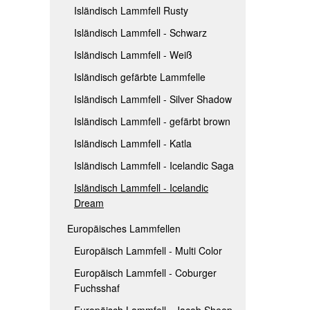
Isländisch Lammfell Rusty
IS
EU
Isländisch Lammfell - Schwarz
ISL
EU
Isländisch Lammfell - Weiß
ISL
Isländisch gefärbte Lammfelle
ISL
Isländisch Lammfell - Silver Shadow
Isländisch Lammfell - gefärbt brown
Isländisch Lammfell - Katla
Isländisch Lammfell - Icelandic Saga
Isländisch Lammfell - Icelandic
Dream
Europäisches Lammfellen
Europäisch Lammfell - Multi Color
Europäisch Lammfell - Coburger
Fuchsshaf
Europäisch Lammfell - Jacob Sheep