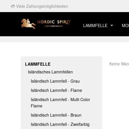
💳 Viele Zahlungsmöglichkeiten
LAMMFELLE
MO
ISLÄNDISCHES LAMMF
ISL
EUROPÄISCHES LAMM
ISL
EU
KIRGISISTAN LAMMFEL
ISL
EU
Keine War
LAMMFELLE
GOTLAND LAMMFELL
ISL
EU
Isländisches Lammfellen
GRÖNLÄNDISCHE LAM
ISL
EU
Isländisch Lammfell - Grau
EUROPÄISCH GEFÄRBT
IS
EU
Isländisch Lammfell - Flame
ISLÄNDISCH GEFÄRBT
IS
EU
Isländisch Lammfell - Multi Color
Flame
2. SORTIEREN LAMMF
ISL
EUR
Isländisch Lammfell - Braun
LAMMFELL FÜR BABYS
IS
EU
Isländisch Lammfell - Zweifarbig
ZUSAMMENGENÄHT L
ISL
EU